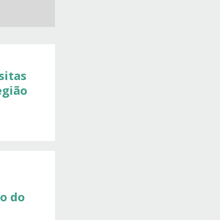
sitas
egião
ão do