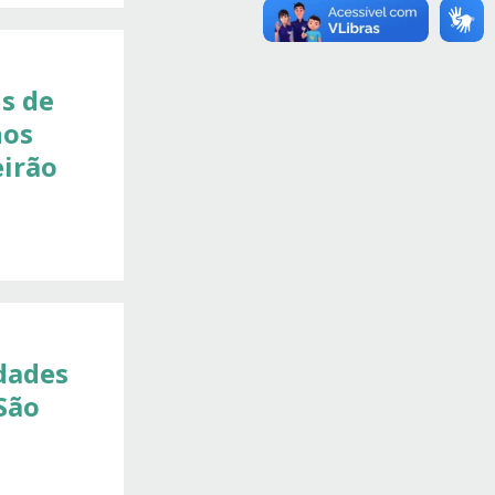
s de
nos
eirão
dades
São