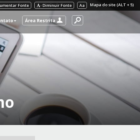
Mapa do site (ALT + 5)
umentar Fonte
Diminuir Fonte
Aa
-
Área Restrita
ntato
mo