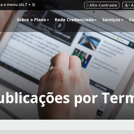
ra o menu (ALT + 3)
Alto-Contraste
A
+
Sobre o Plano
Rede Credenciada
Serviços
Co
ublicações por Ter