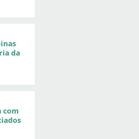
pinas
ria da
m com
ciados