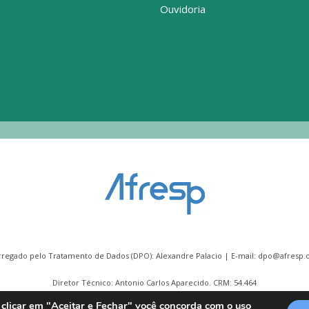
Ouvidoria
rregado pelo Tratamento de Dados (DPO): Alexandre Palacio | E-mail:
dpo@afresp.o
Diretor Técnico: Antonio Carlos Aparecido. CRM: 54.464
 clicar em "Aceitar e Fechar" você concorda com o uso