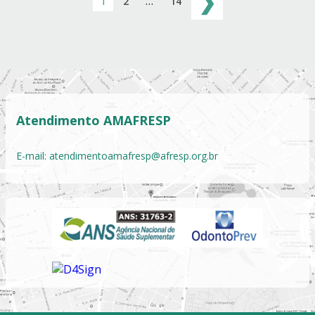
❯
1
…
2
14
Atendimento AMAFRESP
E-mail:
atendimentoamafresp@afresp.org.br