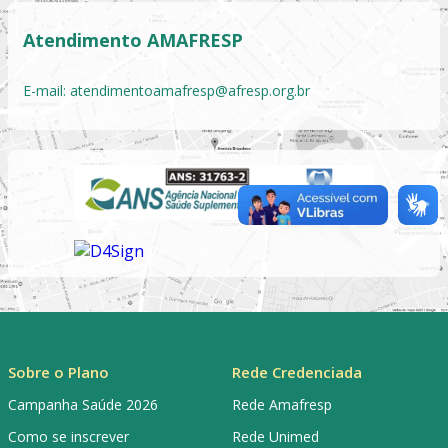
Atendimento AMAFRESP
E-mail:
atendimentoamafresp@afresp.org.br
Sobre o Plano
Rede Credenciada
Campanha Saúde 2026
Rede Amafresp
Como se inscrever
Rede Unimed