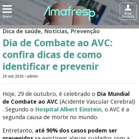
Área
Menu
Restrita
Dica de saúde
,
Notícias
,
Prevenção
Dia de Combate ao AVC:
confira dicas de como
identificar e prevenir
29 out 2020 • admin
Hoje, 29 de outubro, é celebrado o
Dia Mundial
de Combate ao AVC
(Acidente Vascular Cerebral)
. Segundo o
Hospital Albert Einstein
, o AVC é a
segunda causa de morte no mundo.
Entretanto,
até 90% dos casos podem ser
prevenidos
se existirem alguns cuidados com a