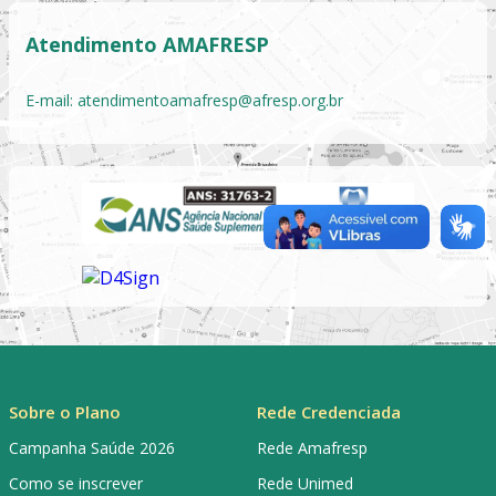
Atendimento AMAFRESP
E-mail:
atendimentoamafresp@afresp.org.br
Sobre o Plano
Rede Credenciada
Campanha Saúde 2026
Rede Amafresp
Como se inscrever
Rede Unimed