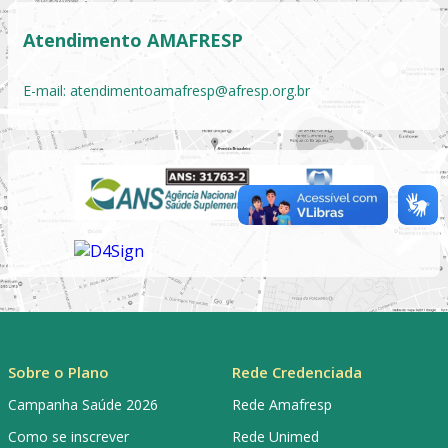
Atendimento AMAFRESP
E-mail:
atendimentoamafresp@afresp.org.br
Sobre o Plano
Rede Credenciada
Campanha Saúde 2026
Rede Amafresp
Como se inscrever
Rede Unimed