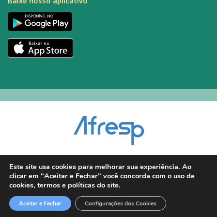
Baixe nosso aplicativo
Encarregado pelo Tratamento de Dados (DPO): Alexandre Palacio | E-mail:
Este site usa cookies para melhorar sua experiência. Ao
dpo@afresp.org.br
clicar em "Aceitar e Fechar" você concorda com o uso de
Diretor Técnico: Antonio Carlos Aparecido. CRM: 54.464
cookies, termos e políticas do site.
2026 © Todos os direitos reservados.
Aceitar e Fechar
Configurações dos Cookies