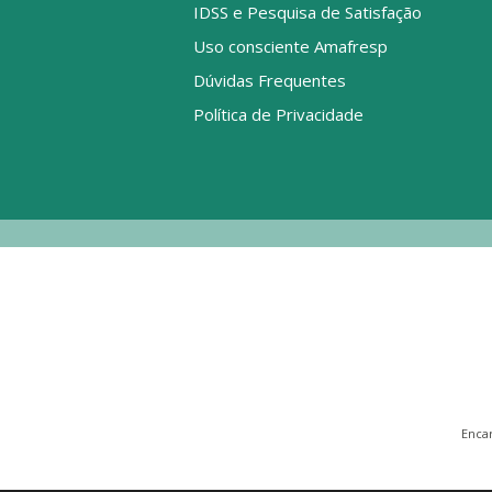
IDSS e Pesquisa de Satisfação
Uso consciente Amafresp
Dúvidas Frequentes
Política de Privacidade
Enca