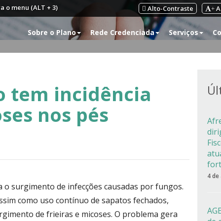
ra o menu (ALT + 3)
Alto-Contraste
A
+
Sobre o Plano
Rede Credenciada
Serviços
Co
o tem incidência
Úl
ses nos pés
Afr
dir
Fis
atu
for
4 de
a o surgimento de infecções causadas por fungos.
 assim como uso contínuo de sapatos fechados,
AGE
rgimento de frieiras e micoses. O problema gera