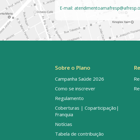
E-mail:
atendimentoamafresp@afresp.o
Sobre o Plano
Re
Campanha Saúde 2026
Re
Como se inscrever
Re
Regulamento
Coberturas | Coparticipação|
Franquia
Notícias
Tabela de contribuição