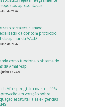
associados rejeita integralmente
propostas apresentadas
 julho de 2026
fresp fortalece cuidado
ecializado da dor com protocolo
tidisciplinar da AACD
 julho de 2026
enda como funciona o sistema de
as da Amafresp
e junho de 2026
 da Afresp registra mais de 90%
aprovação em votação sobre
quação estatutária às exigências
ANS