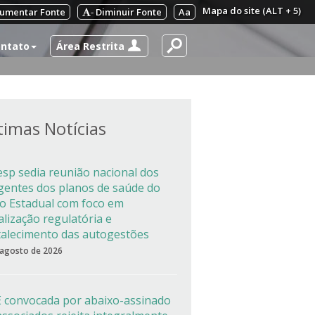
Mapa do site (ALT + 5)
umentar Fonte
Diminuir Fonte
Aa
-
Área Restrita
ntato
timas Notícias
esp sedia reunião nacional dos
igentes dos planos de saúde do
co Estadual com foco em
alização regulatória e
talecimento das autogestões
 agosto de 2026
 convocada por abaixo-assinado