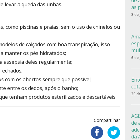
de 
e levar a queda das unhas.
as 
8 de
s, como piscinas e praias, sem o uso de chinelos ou
Ama
esp
modelos de calçados com boa transpiração, isso
mul
 a manter os pés hidratados;
6 de
a assepsia deles regularmente;
 fechados;
os com os abertos sempre que possível;
Ent
cot
te entre os dedos, após o banho;
30 d
ue tenham produtos esterilizados e descartáveis.
AGE
Compartilhar
de 
ade
da 