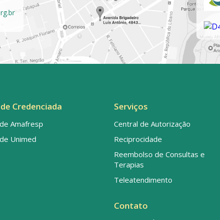
rg.br
de Credenciada
Serviços
de Amafresp
Central de Autorização
de Unimed
Reciprocidade
Reembolso de Consultas e
Terapias
Teleatendimento
Contato