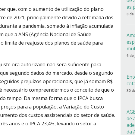
de 
as 
zer que, com o aumento de utilização do plano
8 de
tre de 2021, principalmente devido à retomada dos
durante a pandemia, somado à inflação acumulada
om que a ANS (Agência Nacional de Saúde
Ama
esp
o limite de reajuste dos planos de saúde para
mul
6 de
uste ora autorizado não será suficiente para
, que segundo dados do mercado, desde o segundo
Ent
 seguidos prejuízos operacionais, que já somam R$
cot
, é necessário compreendermos o conceito de que o
30 d
go do tempo. Da mesma forma que o IPCA busca
 preços para a população, a Variação do Custo
AGE
umento dos custos assistenciais do setor de saúde.
de 
rês anos e o IPCA 23,4%, levando o setor a
ade
da 