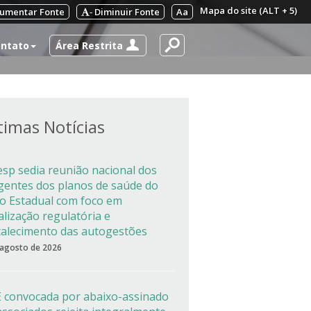
Mapa do site (ALT + 5)
umentar Fonte
Diminuir Fonte
Aa
-
Área Restrita
ntato
timas Notícias
esp sedia reunião nacional dos
igentes dos planos de saúde do
co Estadual com foco em
alização regulatória e
talecimento das autogestões
 agosto de 2026
 convocada por abaixo-assinado