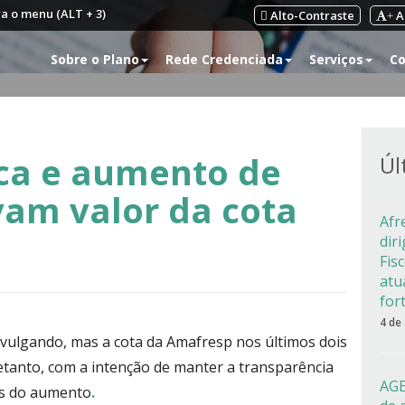
ra o menu (ALT + 3)
Alto-Contraste
A
+
Sobre o Plano
Rede Credenciada
Serviços
Co
ca e aumento de
Úl
vam valor da cota
Afr
dir
Fis
atu
for
4 de
ivulgando, mas a cota da Amafresp nos últimos dois
etanto, com a intenção de manter a transparência
AGE
os do aumento
.