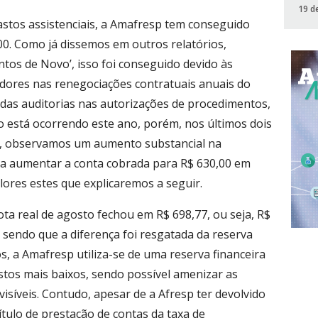
19 d
stos assistenciais, a Amafresp tem conseguido
00. Como já dissemos em outros relatórios,
ntos de Novo’, isso foi conseguido devido às
dores nas renegociações contratuais anuais do
 das auditorias nas autorizações de procedimentos,
está ocorrendo este ano, porém, nos últimos dois
, observamos um aumento substancial na
u a aumentar a conta cobrada para R$ 630,00 em
ores estes que explicaremos a seguir.
ta real de agosto fechou em R$ 698,77, ou seja, R$
 sendo que a diferença foi resgatada da reserva
, a Amafresp utiliza-se de uma reserva financeira
stos mais baixos, sendo possível amenizar as
visíveis. Contudo, apesar de a Afresp ter devolvido
ítulo de prestação de contas da taxa de