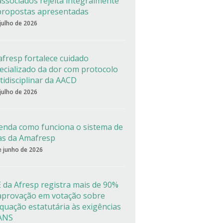
associados rejeita integralmente
propostas apresentadas
 julho de 2026
fresp fortalece cuidado
ecializado da dor com protocolo
tidisciplinar da AACD
 julho de 2026
enda como funciona o sistema de
as da Amafresp
e junho de 2026
 da Afresp registra mais de 90%
aprovação em votação sobre
quação estatutária às exigências
ANS