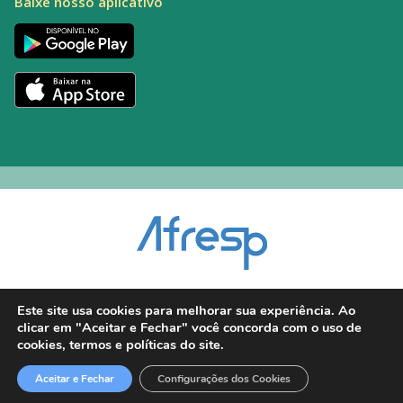
Baixe nosso aplicativo
Encarregado pelo Tratamento de Dados (DPO): Alexandre Palacio | E-mail:
Este site usa cookies para melhorar sua experiência. Ao
dpo@afresp.org.br
clicar em "Aceitar e Fechar" você concorda com o uso de
Diretor Técnico: Antonio Carlos Aparecido. CRM: 54.464
cookies, termos e políticas do site.
2026 © Todos os direitos reservados.
Aceitar e Fechar
Configurações dos Cookies