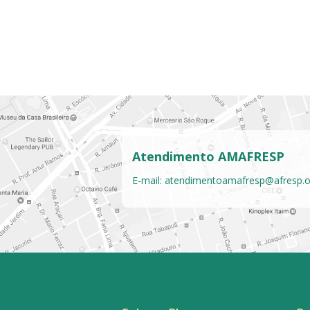
Atendimento AMAFRESP
E-mail:
atendimentoamafresp@afresp.o