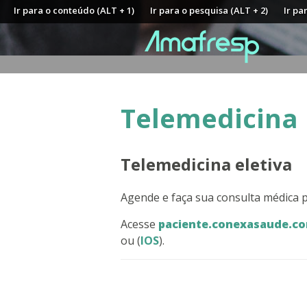
Ir para o conteúdo (ALT + 1)
Ir para o pesquisa (ALT + 2)
Ir pa
Telemedicina
Telemedicina eletiva
Agende e faça sua consulta médica p
Acesse
paciente.conexasaude.c
ou (
IOS
).