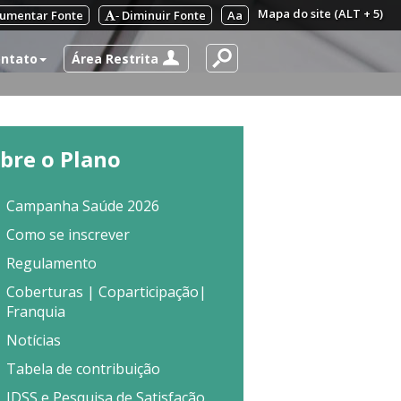
Mapa do site (ALT + 5)
umentar Fonte
Diminuir Fonte
Aa
-
Área Restrita
ntato
bre o Plano
Campanha Saúde 2026
Como se inscrever
Regulamento
Coberturas | Coparticipação|
Franquia
Notícias
Tabela de contribuição
IDSS e Pesquisa de Satisfação