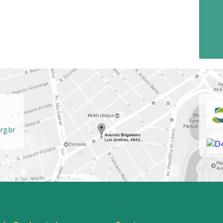
rg.br