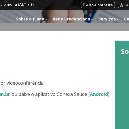
ra o menu (ALT + 3)
Alto-Contraste
A
+
Sobre o Plano
Rede Credenciada
Serviços
Co
So
or videoconferência.
om.br
ou baixe o aplicativo Conexa Saúde (
Android
)