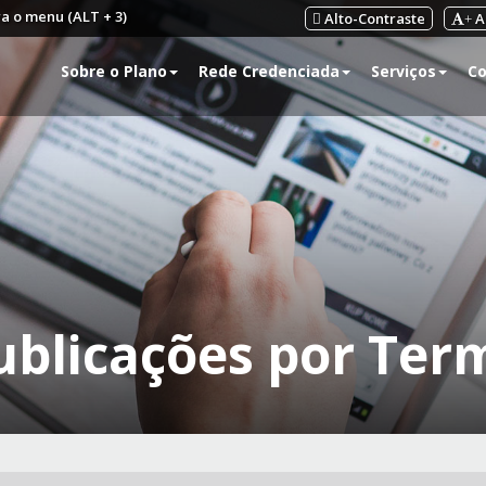
ra o menu (ALT + 3)
Alto-Contraste
A
+
Sobre o Plano
Rede Credenciada
Serviços
Co
ublicações por Ter