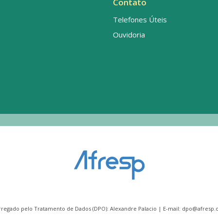
Contato
Telefones Úteis
Ouvidoria
rregado pelo Tratamento de Dados (DPO): Alexandre Palacio | E-mail:
dpo@afresp.o