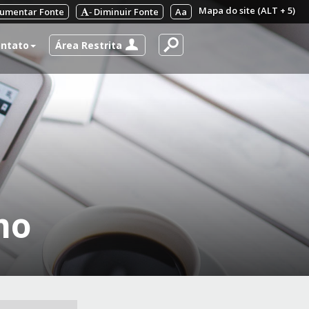
Mapa do site (ALT + 5)
umentar Fonte
Diminuir Fonte
Aa
-
Área Restrita
ntato
mo