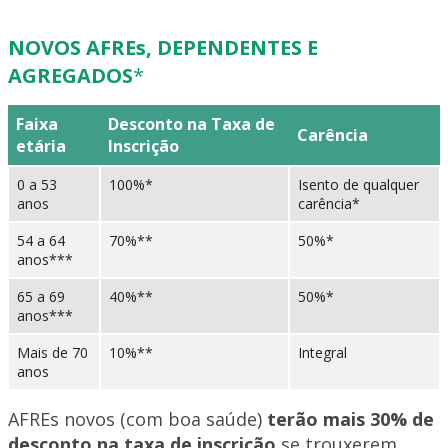
NOVOS AFREs, DEPENDENTES E
AGREGADOS
*
Faixa
Desconto na Taxa de
Carência
etária
Inscrição
0 a 53
100%*
Isento de qualquer
anos
carência*
54 a 64
70%**
50%*
anos***
65 a 69
40%**
50%*
anos***
Mais de 70
10%**
Integral
anos
AFREs novos (com boa saúde)
terão mais 30% de
desconto na taxa de inscrição
se trouxerem