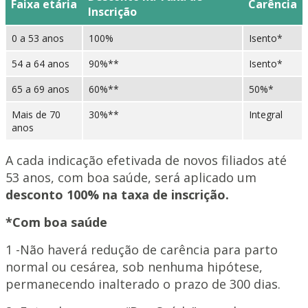
Faixa etária
Carência
Inscrição
0 a 53 anos
100%
Isento*
54 a 64 anos
90%**
Isento*
65 a 69 anos
60%**
50%*
Mais de 70
30%**
Integral
anos
A cada indicação efetivada de novos filiados até
53 anos, com boa saúde, será aplicado um
desconto 100% na taxa de inscrição.
*Com boa saúde
1 -Não haverá redução de carência para parto
normal ou cesárea, sob nenhuma hipótese,
permanecendo inalterado o prazo de 300 dias.