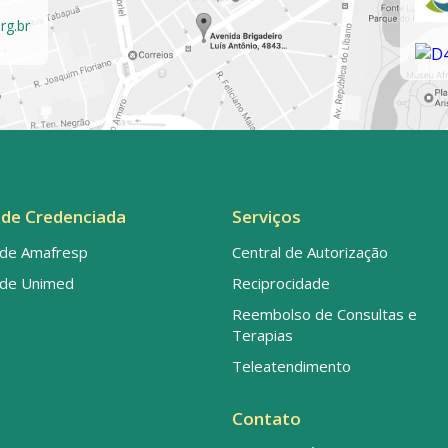
rg.br
de Credenciada
Serviços
de Amafresp
Central de Autorização
de Unimed
Reciprocidade
Reembolso de Consultas e
Terapias
Teleatendimento
Contato