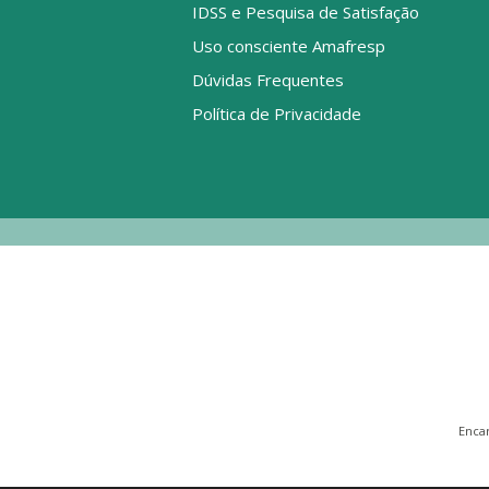
IDSS e Pesquisa de Satisfação
Uso consciente Amafresp
Dúvidas Frequentes
Política de Privacidade
Enca