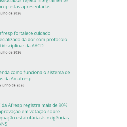
associados rejeita integralmente
propostas apresentadas
 julho de 2026
fresp fortalece cuidado
ecializado da dor com protocolo
tidisciplinar da AACD
 julho de 2026
enda como funciona o sistema de
as da Amafresp
e junho de 2026
 da Afresp registra mais de 90%
aprovação em votação sobre
quação estatutária às exigências
ANS