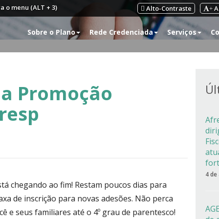
ra o menu (ALT + 3)
Alto-Contraste
A
+
Sobre o Plano
Rede Credenciada
Serviços
Co
da Promoção
Úl
resp
Afr
dir
Fis
atu
for
4 de
tá chegando ao fim! Restam poucos dias para
taxa de inscrição para novas adesões. Não perca
AGE
ê e seus familiares até o 4º grau de parentesco!