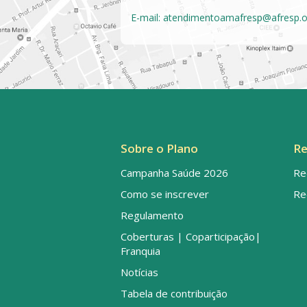
E-mail:
atendimentoamafresp@afresp.o
Sobre o Plano
Re
Campanha Saúde 2026
Re
Como se inscrever
Re
Regulamento
Coberturas | Coparticipação|
Franquia
Notícias
Tabela de contribuição