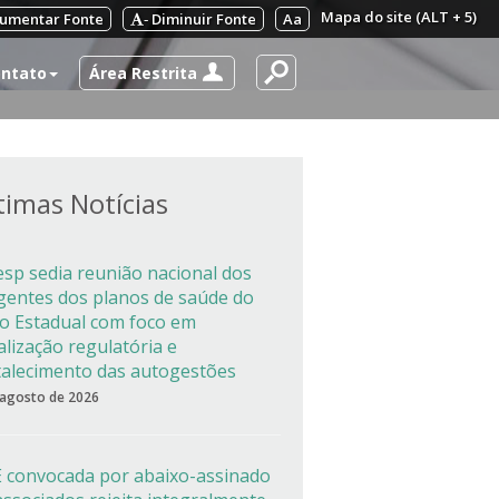
Mapa do site (ALT + 5)
umentar Fonte
Diminuir Fonte
Aa
-
Área Restrita
ntato
timas Notícias
esp sedia reunião nacional dos
igentes dos planos de saúde do
co Estadual com foco em
alização regulatória e
talecimento das autogestões
 agosto de 2026
 convocada por abaixo-assinado