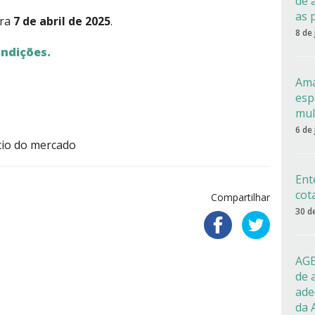
de 
as 
ira
7 de abril de 2025
.
8 de
ondições.
Ama
esp
mul
6 de
cio do mercado
Ent
cot
Compartilhar
30 d
AGE
de 
ade
da 