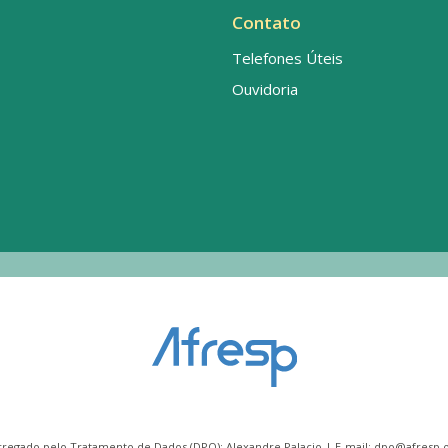
Contato
Telefones Úteis
Ouvidoria
rregado pelo Tratamento de Dados (DPO): Alexandre Palacio | E-mail:
dpo@afresp.o