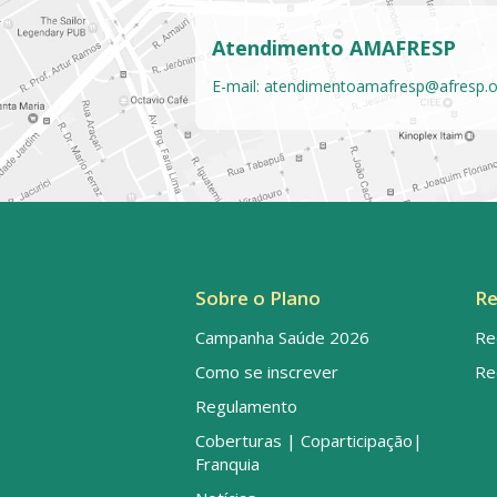
Atendimento AMAFRESP
E-mail:
atendimentoamafresp@afresp.o
Sobre o Plano
Re
Campanha Saúde 2026
Re
Como se inscrever
Re
Regulamento
Coberturas | Coparticipação|
Franquia