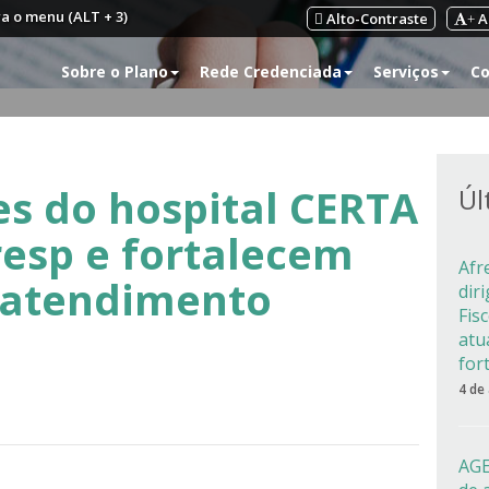
ra o menu (ALT + 3)
Alto-Contraste
A
+
Sobre o Plano
Rede Credenciada
Serviços
Co
s do hospital CERTA
Úl
esp e fortalecem
Afr
 atendimento
dir
Fis
atu
for
4 de
AGE