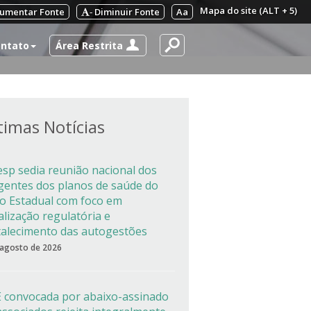
Mapa do site (ALT + 5)
umentar Fonte
Diminuir Fonte
Aa
-
Área Restrita
ntato
timas Notícias
esp sedia reunião nacional dos
igentes dos planos de saúde do
co Estadual com foco em
alização regulatória e
talecimento das autogestões
 agosto de 2026
 convocada por abaixo-assinado