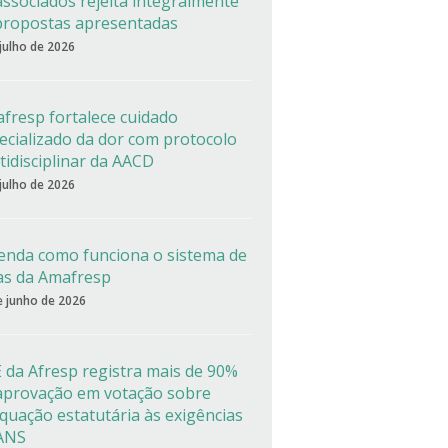
associados rejeita integralmente
propostas apresentadas
 julho de 2026
fresp fortalece cuidado
ecializado da dor com protocolo
tidisciplinar da AACD
 julho de 2026
enda como funciona o sistema de
as da Amafresp
e junho de 2026
 da Afresp registra mais de 90%
aprovação em votação sobre
quação estatutária às exigências
ANS