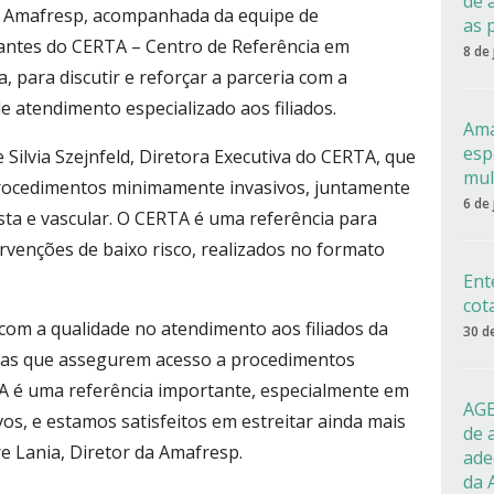
de 
da Amafresp, acompanhada da equipe de
as 
antes do CERTA – Centro de Referência em
8 de
 para discutir e reforçar a parceria com a
e atendimento especializado aos filiados.
Ama
esp
e Silvia Szejnfeld, Diretora Executiva do CERTA, que
mul
 procedimentos minimamente invasivos, juntamente
6 de
ista e vascular. O CERTA é uma referência para
venções de baixo risco, realizados no formato
Ent
cot
m a qualidade no atendimento aos filiados da
30 d
ias que assegurem acesso a procedimentos
A é uma referência importante, especialmente em
AGE
s, e estamos satisfeitos em estreitar ainda mais
de 
e Lania, Diretor da Amafresp.
ade
da 