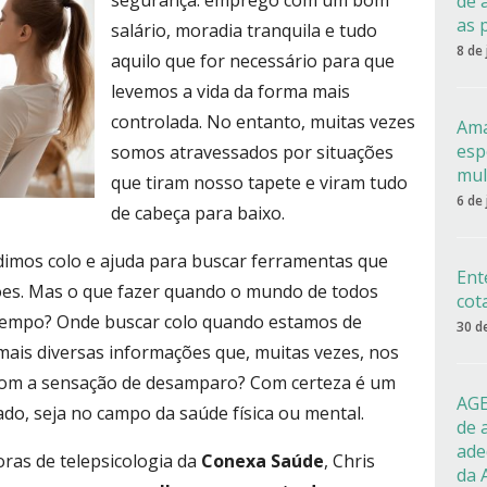
segurança: emprego com um bom
de 
as 
salário, moradia tranquila e tudo
8 de
aquilo que for necessário para que
levemos a vida da forma mais
controlada. No entanto, muitas vezes
Ama
esp
somos atravessados por situações
mul
que tiram nosso tapete e viram tudo
6 de
de cabeça para baixo.
dimos colo e ajuda para buscar ferramentas que
Ent
ções. Mas o que fazer quando o mundo de todos
cot
tempo? Onde buscar colo quando estamos de
30 d
is diversas informações que, muitas vezes, nos
com a sensação de desamparo? Com certeza é um
AGE
o, seja no campo da saúde física ou mental.
de 
ade
oras de telepsicologia da
Conexa Saúde
, Chris
da 