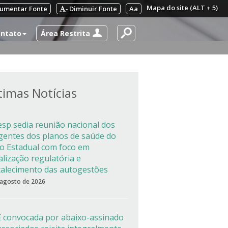
Mapa do site (ALT + 5)
umentar Fonte
Diminuir Fonte
Aa
-
Área Restrita
ntato
timas Notícias
esp sedia reunião nacional dos
igentes dos planos de saúde do
co Estadual com foco em
alização regulatória e
talecimento das autogestões
 agosto de 2026
 convocada por abaixo-assinado