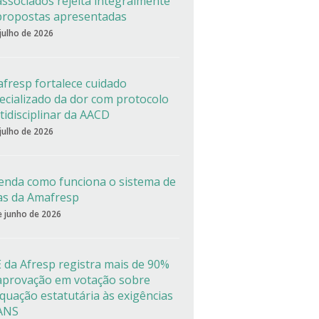
associados rejeita integralmente
propostas apresentadas
 julho de 2026
fresp fortalece cuidado
ecializado da dor com protocolo
tidisciplinar da AACD
 julho de 2026
enda como funciona o sistema de
as da Amafresp
e junho de 2026
 da Afresp registra mais de 90%
aprovação em votação sobre
quação estatutária às exigências
ANS