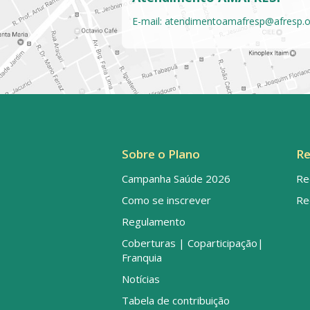
E-mail:
atendimentoamafresp@afresp.o
Sobre o Plano
Re
Campanha Saúde 2026
Re
Como se inscrever
Re
Regulamento
Coberturas | Coparticipação|
Franquia
Notícias
Tabela de contribuição