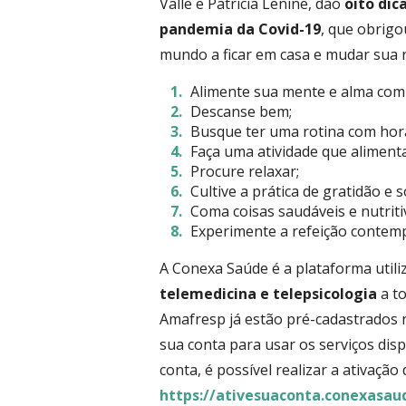
Valle e Patrícia Lenine, dão
oito di
pandemia da Covid-19
, que obrigo
mundo a ficar em casa e mudar sua r
Alimente sua mente e alma com
Descanse bem;
Busque ter uma rotina com hora 
Faça uma atividade que aliment
Procure relaxar;
Cultive a prática de gratidão e s
Coma coisas saudáveis e nutriti
Experimente a refeição contemp
A Conexa Saúde é a plataforma utili
telemedicina e telepsicologia
a to
Amafresp já estão pré-cadastrados 
sua conta para usar os serviços dis
conta, é possível realizar a ativação
https://ativesuaconta.conexasa