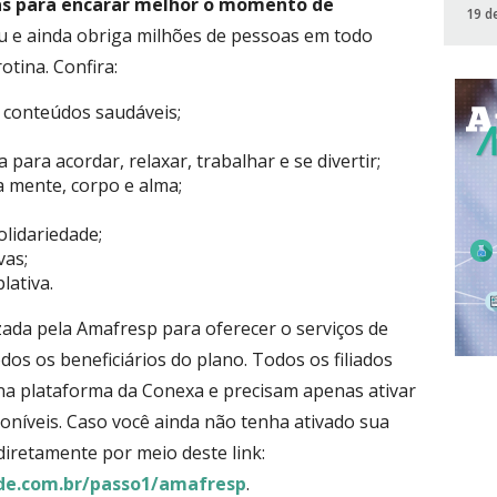
cas para encarar melhor o momento de
19 d
u e ainda obriga milhões de pessoas em todo
otina. Confira:
 conteúdos saudáveis;
para acordar, relaxar, trabalhar e se divertir;
a mente, corpo e alma;
olidariedade;
vas;
lativa.
zada pela Amafresp para oferecer o serviços de
dos os beneficiários do plano. Todos os filiados
na plataforma da Conexa e precisam apenas ativar
poníveis. Caso você ainda não tenha ativado sua
 diretamente por meio deste link:
ude.com.br/passo1/amafresp
.