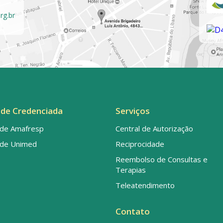
rg.br
de Credenciada
Serviços
de Amafresp
Central de Autorização
de Unimed
Reciprocidade
Reembolso de Consultas e
Terapias
Teleatendimento
Contato