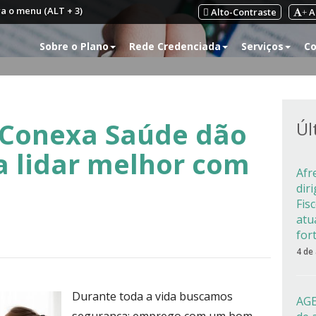
ra o menu (ALT + 3)
Alto-Contraste
A
+
Sobre o Plano
Rede Credenciada
Serviços
Co
 Conexa Saúde dão
Úl
ra lidar melhor com
Afr
dir
Fis
atu
for
4 de
Durante toda a vida buscamos
AGE