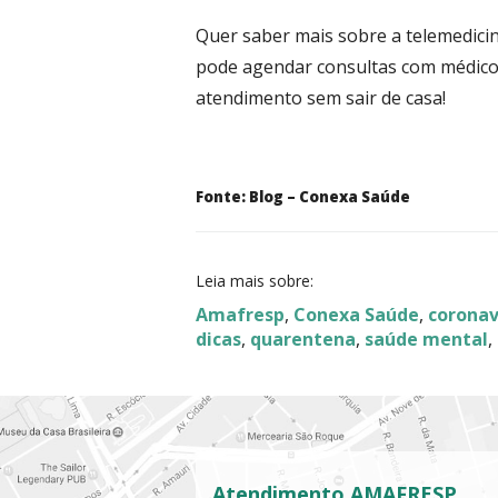
Quer saber mais sobre a telemedic
pode agendar consultas com médico
atendimento sem sair de casa!
Fonte: Blog – Conexa Saúde
Leia mais sobre:
Amafresp
,
Conexa Saúde
,
coronav
dicas
,
quarentena
,
saúde mental
,
Atendimento AMAFRESP