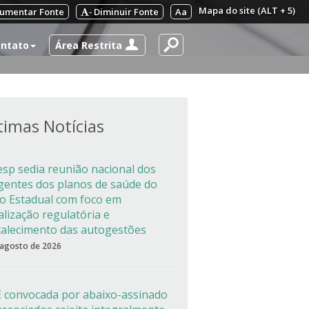
Mapa do site (ALT + 5)
umentar Fonte
Diminuir Fonte
Aa
-
Área Restrita
ntato
timas Notícias
esp sedia reunião nacional dos
igentes dos planos de saúde do
co Estadual com foco em
alização regulatória e
talecimento das autogestões
 agosto de 2026
 convocada por abaixo-assinado