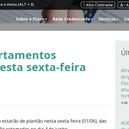
ra o menu (ALT + 3)
Alto-Contraste
A
+
Sobre o Plano
Rede Credenciada
Serviços
Co
artamentos
Úl
esta sexta-feira
Afr
dir
Fis
atu
for
4 de
 estarão de plantão nesta sexta-feira (01/06), das
AGE