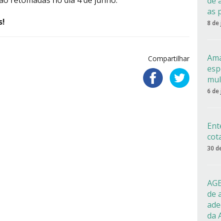
rão retomadas no dia 4 de junho.
de 
as 
s!
8 de
Ama
Compartilhar
esp
mul
6 de
Ent
cot
30 d
AGE
de 
ade
da 