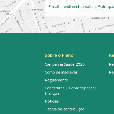
E-mail:
atendimentoamafresp@afresp.o
Sobre o Plano
Re
Campanha Saúde 2026
Re
Como se inscrever
Re
Regulamento
Coberturas | Coparticipação|
Franquia
Notícias
Tabela de contribuição