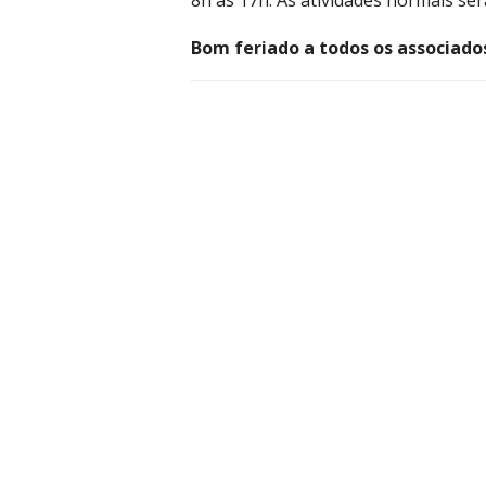
8h às 17h. As atividades normais se
Bom feriado a todos os associado