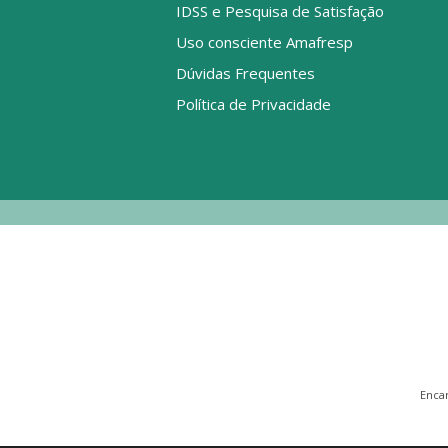
IDSS e Pesquisa de Satisfação
Uso consciente Amafresp
Dúvidas Frequentes
Política de Privacidade
Enca