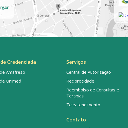
rg.br
de Credenciada
Serviços
de Amafresp
Central de Autorização
de Unimed
Reciprocidade
Reembolso de Consultas e
Terapias
Teleatendimento
Contato