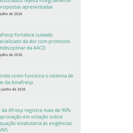
associados rejeita integralmente
propostas apresentadas
 julho de 2026
fresp fortalece cuidado
ecializado da dor com protocolo
tidisciplinar da AACD
 julho de 2026
enda como funciona o sistema de
as da Amafresp
e junho de 2026
 da Afresp registra mais de 90%
aprovação em votação sobre
quação estatutária às exigências
ANS