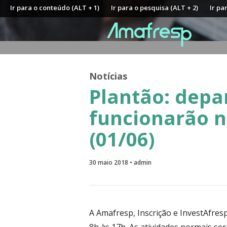
Ir para o conteúdo (ALT + 1)
Ir para o pesquisa (ALT + 2)
Ir pa
Notícias
Plantão: dep
funcionarão n
(01/06)
30 maio 2018 • admin
A Amafresp, Inscrição e InvestAfresp