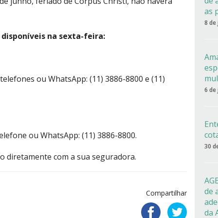
de 
de junho, feriado de Corpus Christi, não haverá
as 
8 de
disponíveis na sexta-feira:
Ama
esp
mul
telefones ou WhatsApp: (11) 3886-8800 e (11)
6 de
Ent
cot
telefone ou WhatsApp: (11) 3886-8800.
30 d
ato diretamente com a sua seguradora.
AGE
de 
Compartilhar
ade
da 