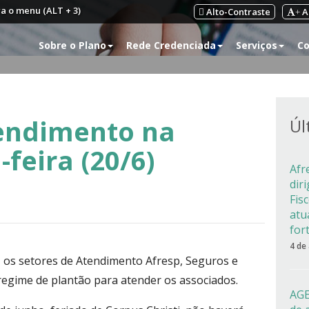
ra o menu (ALT + 3)
Alto-Contraste
A
+
Sobre o Plano
Rede Credenciada
Serviços
Co
tendimento na
Úl
feira (20/6)
Afr
dir
Fis
atu
for
4 de
, os setores de Atendimento Afresp, Seguros e
egime de plantão para atender os associados.
AGE