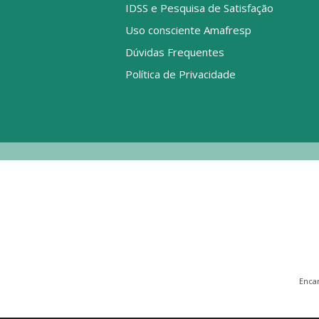
IDSS e Pesquisa de Satisfação
Uso consciente Amafresp
Dúvidas Frequentes
Política de Privacidade
Enca