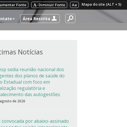
Mapa do site (ALT + 5)
umentar Fonte
Diminuir Fonte
Aa
-
Área Restrita
ntato
timas Notícias
esp sedia reunião nacional dos
igentes dos planos de saúde do
co Estadual com foco em
alização regulatória e
talecimento das autogestões
 agosto de 2026
 convocada por abaixo-assinado