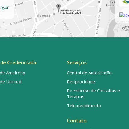
rg.br
de Credenciada
Serviços
de Amafresp
Central de Autorização
de Unimed
Reciprocidade
Reembolso de Consultas e
Terapias
Teleatendimento
Contato