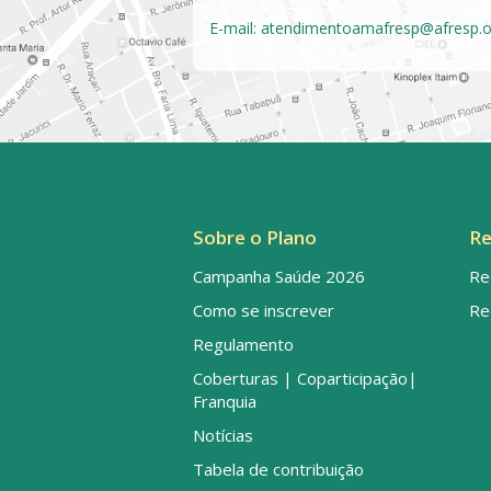
E-mail:
atendimentoamafresp@afresp.o
Sobre o Plano
Re
Campanha Saúde 2026
Re
Como se inscrever
Re
Regulamento
Coberturas | Coparticipação|
Franquia
Notícias
Tabela de contribuição