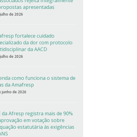
associados rejeita integralmente
propostas apresentadas
 julho de 2026
fresp fortalece cuidado
ecializado da dor com protocolo
tidisciplinar da AACD
 julho de 2026
enda como funciona o sistema de
as da Amafresp
e junho de 2026
 da Afresp registra mais de 90%
aprovação em votação sobre
quação estatutária às exigências
ANS