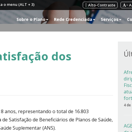
ra o menu (ALT + 3)
Alto-Contraste
A
+
Sobre o Plano
Rede Credenciada
Serviços
Co
atisfação dos
Úl
Afr
dir
Fis
atu
for
4 de
18 anos, representando o total de 16.803
de Satisfação de Beneficiários de Planos de Saúde,
AGE
 Saúde Suplementar (ANS).