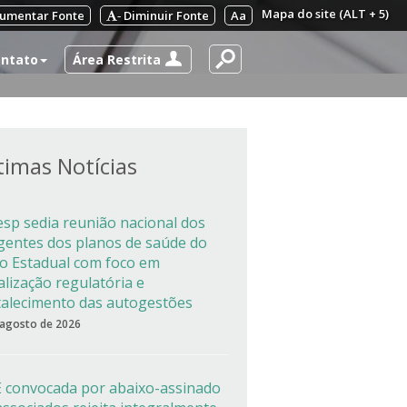
Mapa do site (ALT + 5)
umentar Fonte
Diminuir Fonte
Aa
-
Área Restrita
ntato
timas Notícias
esp sedia reunião nacional dos
igentes dos planos de saúde do
co Estadual com foco em
alização regulatória e
talecimento das autogestões
 agosto de 2026
 convocada por abaixo-assinado