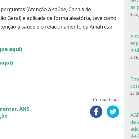
de 
as 
e perguntas (Atenção à saúde, Canais de
8 de
o Geral) e aplicada de forma aleatória, teve como
 atenção à saúde e o relacionamento da Amafresp
Ama
esp
que aqui)
mul
6 de
aqui)
Ent
cot
30 d
Compartilhar
ementar
,
ANS
,
AGE
ção
de 
ade
da 