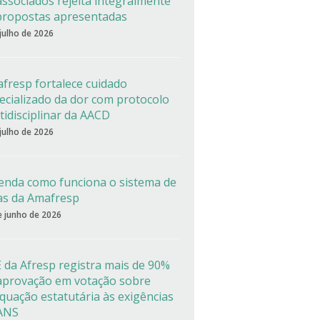
associados rejeita integralmente
propostas apresentadas
 julho de 2026
fresp fortalece cuidado
ecializado da dor com protocolo
tidisciplinar da AACD
 julho de 2026
enda como funciona o sistema de
as da Amafresp
e junho de 2026
 da Afresp registra mais de 90%
aprovação em votação sobre
quação estatutária às exigências
ANS