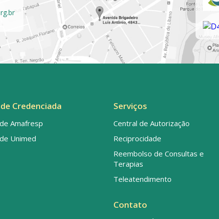
rg.br
de Credenciada
Serviços
de Amafresp
Central de Autorização
de Unimed
Reciprocidade
Reembolso de Consultas e
Terapias
Teleatendimento
Contato