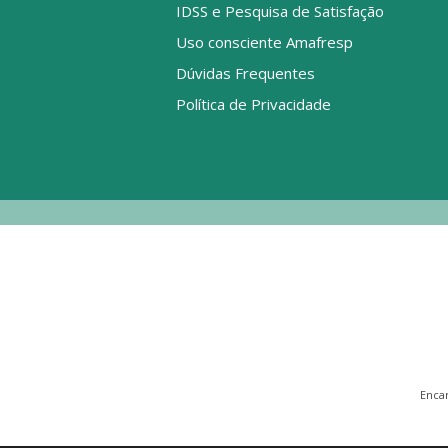
IDSS e Pesquisa de Satisfação
Uso consciente Amafresp
Dúvidas Frequentes
Política de Privacidade
Enca