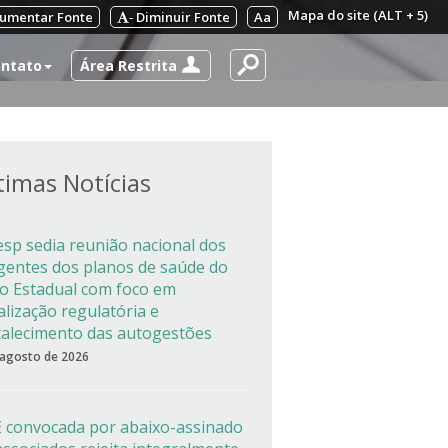
Mapa do site (ALT + 5)
umentar Fonte
Diminuir Fonte
Aa
-
Área Restrita
ntato
timas Notícias
esp sedia reunião nacional dos
igentes dos planos de saúde do
co Estadual com foco em
alização regulatória e
talecimento das autogestões
 agosto de 2026
 convocada por abaixo-assinado