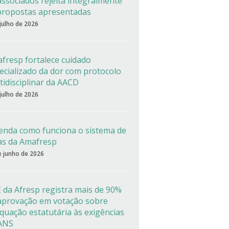
associados rejeita integralmente
propostas apresentadas
 julho de 2026
fresp fortalece cuidado
ecializado da dor com protocolo
tidisciplinar da AACD
 julho de 2026
enda como funciona o sistema de
as da Amafresp
e junho de 2026
 da Afresp registra mais de 90%
aprovação em votação sobre
quação estatutária às exigências
ANS