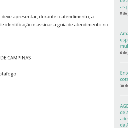
de 
as 
8 de
do deve apresentar, durante o atendimento, a
e identificação e assinar a guia de atendimento no
Ama
esp
mul
6 de
 DE CAMPINAS
Ent
Botafogo
cot
30 d
AGE
de 
ade
da 