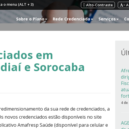
ra o menu (ALT + 3)
Alto-Contraste
A
+
Sobre o Plano
Rede Credenciada
Serviços
Co
ciados em
Úl
diaí e Sorocaba
Afr
dir
Fis
atu
for
4 de
redimensionamento da sua rede de credenciados, a
s novos credenciados estão disponíveis no site
AGE
icativo Amafresp Saúde (disponível para celular e