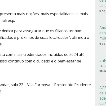
de 
as 
8 de
presenta mais opções, mais especialidades e mais
Amafresp.
Ama
 dedica para assegurar que os filiados tenham
esp
ificados e próximos de suas localidades”, afirmou o
mul
a
6 de
ta com mais credenciados incluídos de 2024 até
Ent
sso contínuo com o cuidado e o bem-estar de
cot
30 d
Andar, sala 22 – Vila Formosa – Presidente Prudente
AGE
3
de 
ade
da 