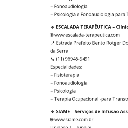
– Fonoaudiologia
– Psicologia e Fonoaudiologia para
🔹 ESCALADA TERAPÊUTICA – Clínic
🌐 www.escalada-terapeutica.com
📍 Estrada Prefeito Bento Rotger D
da Serra
📞 (11) 96946-5491
Especialidades:
– Fisioterapia
– Fonoaudiologia
– Psicologia
– Terapia Ocupacional -para Trans
🔹 SIAME – Serviços de Infusão As
🌐 www.siame.com.br
Unidade 1 – Jundiaí