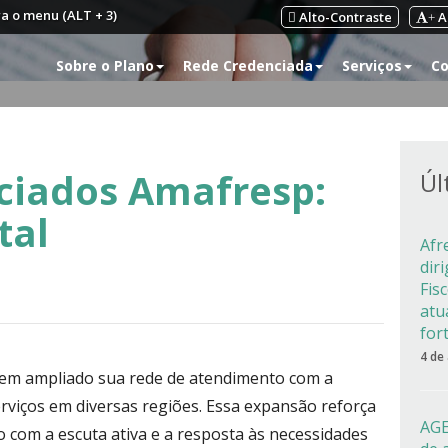
ra o menu (ALT + 3)
Alto-Contraste
A
+
Sobre o Plano
Rede Credenciada
Serviços
Co
ciados Amafresp:
Úl
tal
Afr
dir
Fis
atu
for
4 de
 tem ampliado sua rede de atendimento com a
rviços em diversas regiões. Essa expansão reforça
AGE
com a escuta ativa e a resposta às necessidades