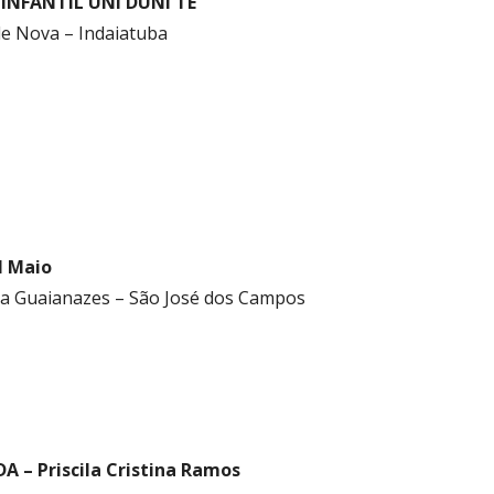
INFANTIL UNI DUNI TÊ
ade Nova – Indaiatuba
l Maio
ila Guaianazes – São José dos Campos
A – Priscila Cristina Ramos