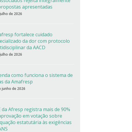
associados rejeita integralmente
propostas apresentadas
 julho de 2026
fresp fortalece cuidado
ecializado da dor com protocolo
tidisciplinar da AACD
 julho de 2026
enda como funciona o sistema de
as da Amafresp
e junho de 2026
 da Afresp registra mais de 90%
aprovação em votação sobre
quação estatutária às exigências
ANS