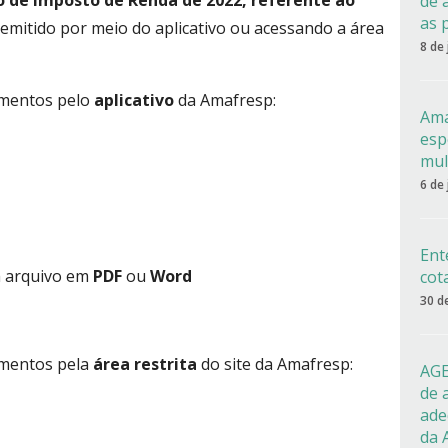
o de Imposto de Renda de 2022, referente ao
de 
as 
 emitido por meio do aplicativo ou acessando a área
8 de
amentos pelo
aplicativo
da Amafresp:
Ama
esp
mul
6 de
Ent
m arquivo em
PDF
ou
Word
cot
30 d
amentos pela
área restrita
do site da Amafresp:
AGE
de 
ade
da 