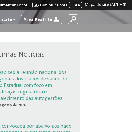
Mapa do site (ALT + 5)
umentar Fonte
Diminuir Fonte
Aa
-
Área Restrita
ntato
timas Notícias
esp sedia reunião nacional dos
igentes dos planos de saúde do
co Estadual com foco em
alização regulatória e
talecimento das autogestões
 agosto de 2026
 convocada por abaixo-assinado