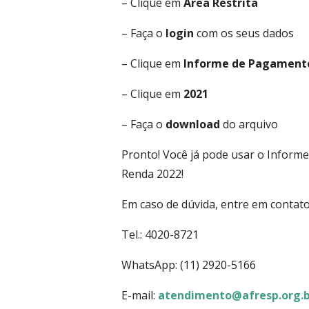
– Clique em
Área Restrita
– Faça o
login
com os seus dados
– Clique em
Informe de Pagament
– Clique em
2021
– Faça o
download
do arquivo
Pronto! Você já pode usar o Inform
Renda 2022!
Em caso de dúvida, entre em contat
Tel.: 4020-8721
WhatsApp: (11) 2920-5166
E-mail:
atendimento@afresp.org.b