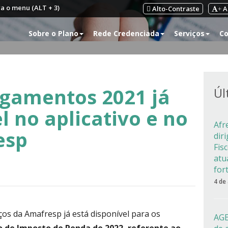
ra o menu (ALT + 3)
Alto-Contraste
A
+
Sobre o Plano
Rede Credenciada
Serviços
Co
gamentos 2021 já
Úl
l no aplicativo e no
Afr
esp
dir
Fis
atu
for
4 de
os da Amafresp já está disponível para os
AGE