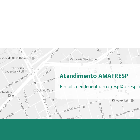
Atendimento AMAFRESP
E-mail:
atendimentoamafresp@afresp.o