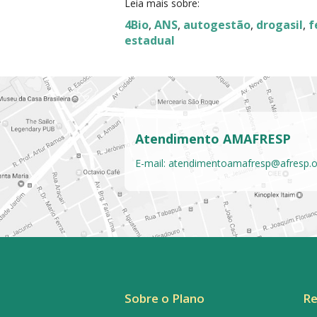
Leia mais sobre:
4Bio
,
ANS
,
autogestão
,
drogasil
,
f
estadual
Atendimento AMAFRESP
E-mail:
atendimentoamafresp@afresp.o
Sobre o Plano
Re