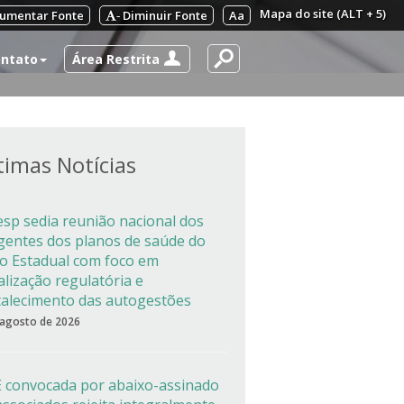
Mapa do site (ALT + 5)
umentar Fonte
Diminuir Fonte
Aa
-
Área Restrita
ntato
timas Notícias
esp sedia reunião nacional dos
igentes dos planos de saúde do
co Estadual com foco em
alização regulatória e
talecimento das autogestões
 agosto de 2026
 convocada por abaixo-assinado