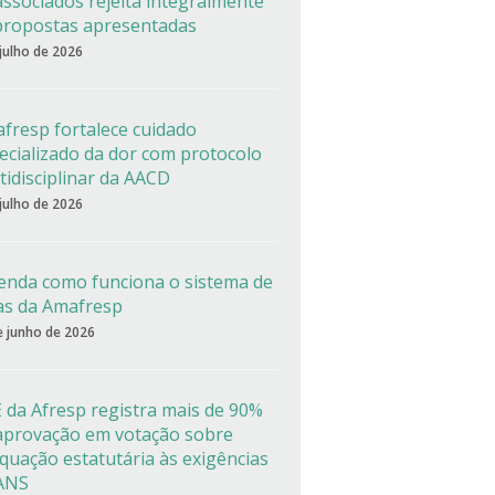
associados rejeita integralmente
propostas apresentadas
 julho de 2026
fresp fortalece cuidado
ecializado da dor com protocolo
tidisciplinar da AACD
 julho de 2026
enda como funciona o sistema de
as da Amafresp
e junho de 2026
 da Afresp registra mais de 90%
aprovação em votação sobre
quação estatutária às exigências
ANS