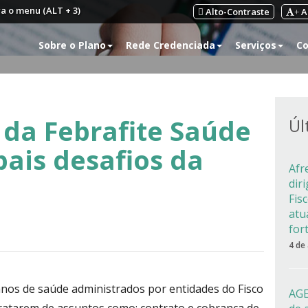
ra o menu (ALT + 3)
Alto-Contraste
A
+
Sobre o Plano
Rede Credenciada
Serviços
Co
 da Febrafite Saúde
Úl
pais desafios da
Afr
dir
Fis
atu
for
4 de
lanos de saúde administrados por entidades do Fisco
AGE