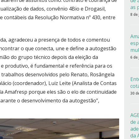
tratarem de assuntos como: contrato e cobrança de
de 
as 
atualização de dados, convênio 4Bio e Drogasil,
8 de
s e contábeis da Resolução Normativa nº 430, entre
Ama
ada, agradeceu a presença de todos e comentou
esp
ncontrar o que conecta, une e define a autogestão
mul
união do grupo técnico depois da eleição da
6 de
 e produtivo, é fundamental e referência para os
 trabalhos desenvolvidos pelo Renato, Rosângela
Ent
ácio (coordenador), Luiz Leite (Analista de Contas
cot
da Amafresp porque eles são o elo de continuidade
30 d
garante o desenvolvimento da autogestão”,
AGE
de 
ade
da 