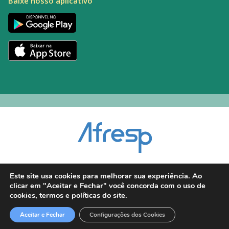
Baixe nosso aplicativo
Encarregado pelo Tratamento de Dados (DPO): Alexandre Palacio | E-mail:
Este site usa cookies para melhorar sua experiência. Ao
dpo@afresp.org.br
clicar em "Aceitar e Fechar" você concorda com o uso de
Diretor Técnico: Antonio Carlos Aparecido. CRM: 54.464
cookies, termos e políticas do site.
2026 © Todos os direitos reservados.
Aceitar e Fechar
Configurações dos Cookies