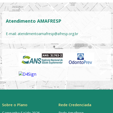
Atendimento AMAFRESP
E-mail:
atendimentoamafresp@afresp.org.br
Sobre o Plano
Rede Credenciada
Campanha Saúde 2026
Rede Amafresp