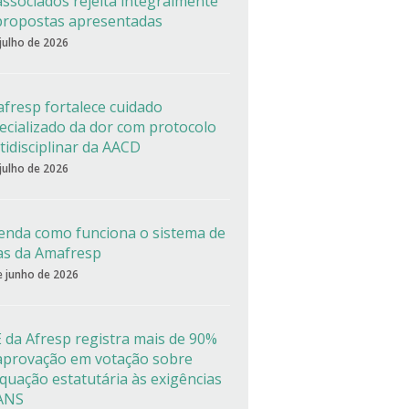
associados rejeita integralmente
propostas apresentadas
 julho de 2026
fresp fortalece cuidado
ecializado da dor com protocolo
tidisciplinar da AACD
 julho de 2026
enda como funciona o sistema de
as da Amafresp
e junho de 2026
 da Afresp registra mais de 90%
aprovação em votação sobre
quação estatutária às exigências
ANS