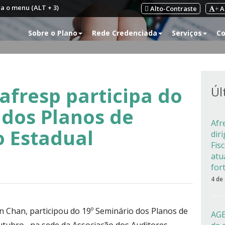
ra o menu (ALT + 3)
Alto-Contraste
A
+
Sobre o Plano
Rede Credenciada
Serviços
Co
afresp participa do
Úl
 dos Planos de
Afr
o Estadual
dir
Fis
atu
for
4 de
n Chan, participou do 19º Seminário dos Planos de
AGE