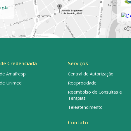
rg.br
de Credenciada
Serviços
de Amafresp
Central de Autorização
de Unimed
Reciprocidade
Reembolso de Consultas e
Terapias
Teleatendimento
Contato