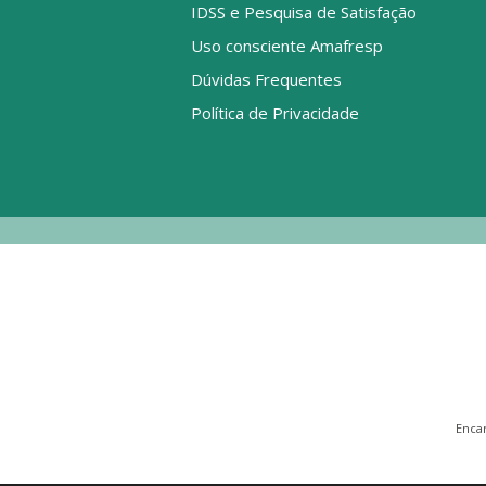
IDSS e Pesquisa de Satisfação
Uso consciente Amafresp
Dúvidas Frequentes
Política de Privacidade
Enca