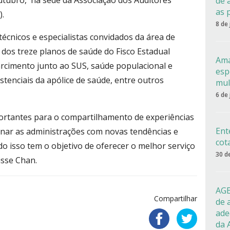
utubro, na sede da Associação dos Auditores
de 
as 
).
8 de
técnicos e especialistas convidados da área de
dos treze planos de saúde do Fisco Estadual
Ama
rcimento junto ao SUS, saúde populacional e
esp
stenciais da apólice de saúde, entre outros
mul
6 de
portantes para o compartilhamento de experiências
Ent
enar as administrações com novas tendências e
cot
do isso tem o objetivo de oferecer o melhor serviço
30 d
isse Chan.
AGE
Compartilhar
de 
ade
da 