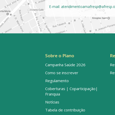
E-mail:
atendimentoamafresp@afresp.o
Sobre o Plano
Re
Campanha Saúde 2026
Re
Como se inscrever
Re
Regulamento
Coberturas | Coparticipação|
Franquia
Notícias
Tabela de contribuição