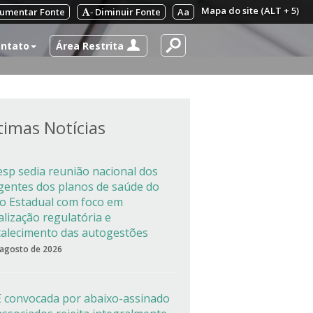
Mapa do site (ALT + 5)
umentar Fonte
Diminuir Fonte
Aa
-
Área Restrita
ntato
timas Notícias
esp sedia reunião nacional dos
igentes dos planos de saúde do
co Estadual com foco em
alização regulatória e
talecimento das autogestões
 agosto de 2026
 convocada por abaixo-assinado