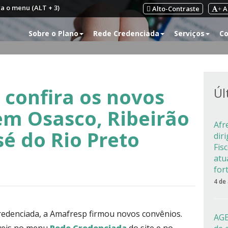
ra o menu (ALT + 3)
Alto-Contraste
A
+
Sobre o Plano
Rede Credenciada
Serviços
Co
 confira os novos
Úl
 em Osasco, Ribeirão
Afr
sé do Rio Preto
dir
Fis
atu
for
4 de
credenciada, a Amafresp firmou novos convênios.
AGE