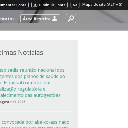
Mapa do site (ALT + 5)
umentar Fonte
Diminuir Fonte
Aa
-
Área Restrita
ntato
timas Notícias
esp sedia reunião nacional dos
igentes dos planos de saúde do
co Estadual com foco em
alização regulatória e
talecimento das autogestões
 agosto de 2026
 convocada por abaixo-assinado