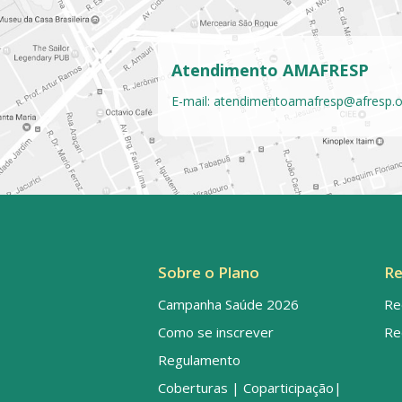
Atendimento AMAFRESP
E-mail:
atendimentoamafresp@afresp.o
Sobre o Plano
Re
Campanha Saúde 2026
Re
Como se inscrever
Re
Regulamento
Coberturas | Coparticipação|