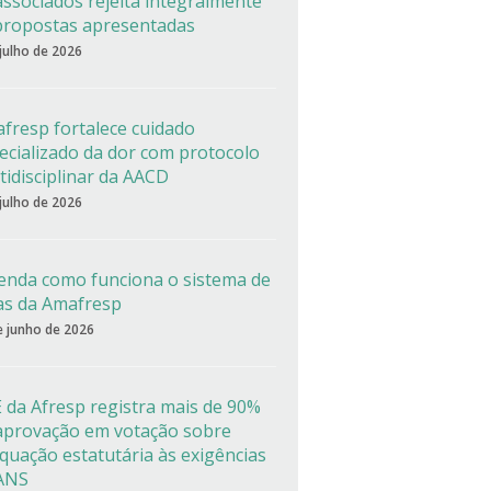
associados rejeita integralmente
propostas apresentadas
 julho de 2026
fresp fortalece cuidado
ecializado da dor com protocolo
tidisciplinar da AACD
 julho de 2026
enda como funciona o sistema de
as da Amafresp
e junho de 2026
 da Afresp registra mais de 90%
aprovação em votação sobre
quação estatutária às exigências
ANS