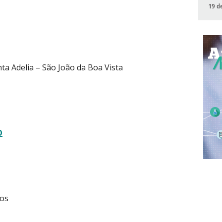
19 d
ta Adelia – São João da Boa Vista
O
ros