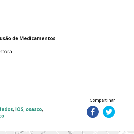
fusão de Medicamentos
entora
Compartilhar
iados
,
IOS
,
osasco
,
to