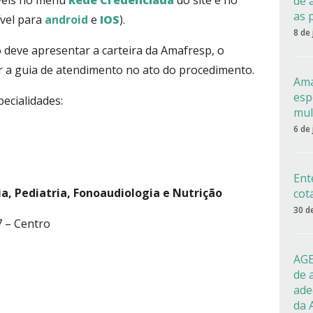
íveis no menu
Rede Credenciada
do site e no
de 
as 
vel para
android
e
IOS
).
8 de
do deve apresentar a carteira da Amafresp, o
r a guia de atendimento no ato do procedimento.
Ama
esp
ecialidades:
mul
6 de
Ent
a, Pediatria, Fonoaudiologia e Nutrição
cot
30 d
7 – Centro
AGE
de 
ade
da 