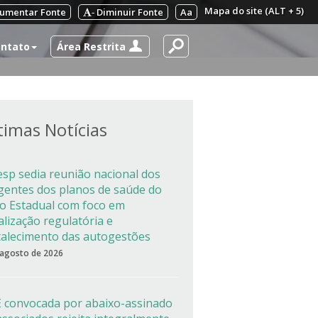
Mapa do site (ALT + 5)
umentar Fonte
Diminuir Fonte
Aa
-
Área Restrita
ntato
timas Notícias
esp sedia reunião nacional dos
igentes dos planos de saúde do
co Estadual com foco em
alização regulatória e
talecimento das autogestões
 agosto de 2026
 convocada por abaixo-assinado