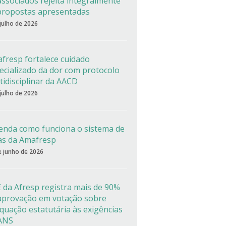
associados rejeita integralmente
propostas apresentadas
 julho de 2026
fresp fortalece cuidado
ecializado da dor com protocolo
tidisciplinar da AACD
 julho de 2026
enda como funciona o sistema de
as da Amafresp
e junho de 2026
 da Afresp registra mais de 90%
aprovação em votação sobre
quação estatutária às exigências
ANS