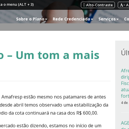
ra o menu (ALT + 3)
Alto-Contraste
A
+
Sobre o Plano
Rede Credenciada
Serviços
Co
o – Um tom a mais
Úl
Afr
dir
Fis
atu
for
 da Amafresp estão mesmo nos patamares de antes
4 de
desde abril temos observado uma estabilização da
édio da cota continuará na casa dos R$ 600,00.
AGE
mercado estão dizendo, estamos no início de um