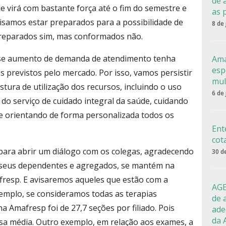
de 
e virá com bastante força até o fim do semestre e
as 
ecisamos estar preparados para a possibilidade de
8 de
Preparados sim, mas conformados não.
sse aumento de demanda de atendimento tenha
Ama
esp
previstos pelo mercado. Por isso, vamos persistir
mul
ura de utilização dos recursos, incluindo o uso
6 de
o do serviço de cuidado integral da saúde, cuidando
 e orientando de forma personalizada todos os
Ent
cot
ara abrir um diálogo com os colegas, agradecendo
30 d
 seus dependentes e agregados, se mantém na
fresp. E avisaremos aqueles que estão com a
AGE
xemplo, se consideramos todas as terapias
de 
a Amafresp foi de 27,7 seções por filiado. Pois
ade
da 
ssa média. Outro exemplo, em relação aos exames, a