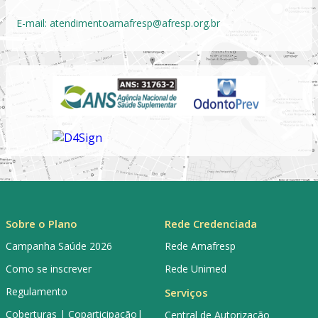
E-mail:
atendimentoamafresp@afresp.org.br
Sobre o Plano
Rede Credenciada
Campanha Saúde 2026
Rede Amafresp
Como se inscrever
Rede Unimed
Regulamento
Serviços
Coberturas | Coparticipação|
Central de Autorização