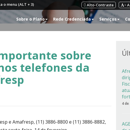
ra o menu (ALT + 3)
Alto-Contraste
A
+
Sobre o Plano
Rede Credenciada
Serviços
Co
mportante sobre
Úl
nos telefones da
Afr
resp
dir
Fis
atu
for
4 de
sp e Amafresp, (11) 3886-8800 e (11) 3886-8882,
AGE