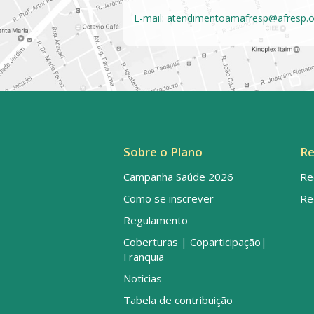
E-mail:
atendimentoamafresp@afresp.o
Sobre o Plano
Re
Campanha Saúde 2026
Re
Como se inscrever
Re
Regulamento
Coberturas | Coparticipação|
Franquia
Notícias
Tabela de contribuição