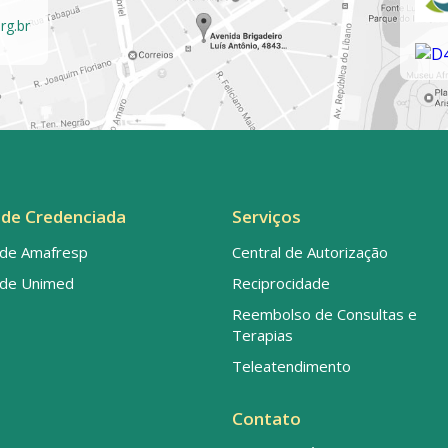
rg.br
de Credenciada
Serviços
de Amafresp
Central de Autorização
de Unimed
Reciprocidade
Reembolso de Consultas e
Terapias
Teleatendimento
Contato