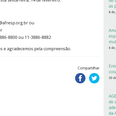
ta sexta-feira, 14 de fevereiro.
de 
as 
8 de
afresp.org.br
ou
br
Ama
esp
3886-8800 ou 11-3886-8882
mul
6 de
os e agradecemos pela compreensão.
Ent
Compartilhar
cot
30 d
AGE
de 
ade
da 