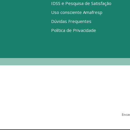
IDSS e Pesquisa de Satisfação
Uso consciente Amafresp
Dúvidas Frequentes
Política de Privacidade
Enca