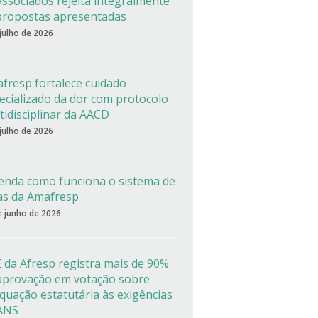
associados rejeita integralmente
propostas apresentadas
 julho de 2026
fresp fortalece cuidado
ecializado da dor com protocolo
tidisciplinar da AACD
 julho de 2026
enda como funciona o sistema de
as da Amafresp
e junho de 2026
 da Afresp registra mais de 90%
aprovação em votação sobre
quação estatutária às exigências
ANS