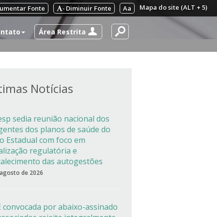
Mapa do site (ALT + 5)
umentar Fonte
Diminuir Fonte
Aa
-
Área Restrita
ntato
timas Notícias
esp sedia reunião nacional dos
igentes dos planos de saúde do
co Estadual com foco em
alização regulatória e
talecimento das autogestões
 agosto de 2026
 convocada por abaixo-assinado