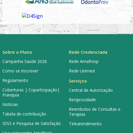
Sobre o Plano
Rede Credenciada
Campanha Saúde 2026
Rede Amafresp
Como se inscrever
Rede Unimed
Regulamento
Serviços
Coberturas | Coparticipação|
Central de Autorização
Franquia
Reciprocidade
Notícias
Reembolso de Consultas e
Tabela de contribuição
Terapias
IDSS e Pesquisa de Satisfação
Teleatendimento
Uso consciente Amafresp