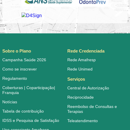
Sobre o Plano
Rede Credenciada
Campanha Saúde 2026
Rede Amafresp
Como se inscrever
Rede Unimed
Regulamento
Serviços
Coberturas | Coparticipação|
Central de Autorização
Franquia
Reciprocidade
Notícias
Reembolso de Consultas e
Tabela de contribuição
Terapias
IDSS e Pesquisa de Satisfação
Teleatendimento
Uso consciente Amafresp