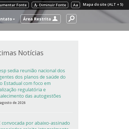
Mapa do site (ALT + 5)
umentar Fonte
Diminuir Fonte
Aa
-
Área Restrita
ntato
timas Notícias
esp sedia reunião nacional dos
igentes dos planos de saúde do
co Estadual com foco em
alização regulatória e
talecimento das autogestões
 agosto de 2026
 convocada por abaixo-assinado