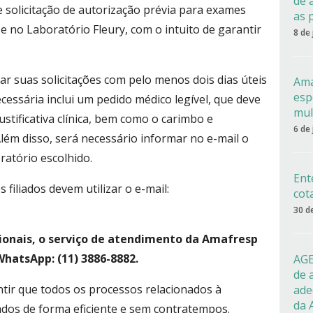
de 
 solicitação de autorização prévia para exames
as 
 e no Laboratório Fleury, com o intuito de garantir
8 de
ar suas solicitações com pelo menos dois dias úteis
Ama
esp
essária inclui um pedido médico legível, que deve
mul
justificativa clínica, bem como o carimbo e
6 de
lém disso, será necessário informar no e-mail o
ratório escolhido.
Ent
filiados devem utilizar o e-mail:
cot
30 d
ionais, o serviço de atendimento da Amafresp
WhatsApp: (11) 3886-8882.
AGE
de 
ntir que todos os processos relacionados à
ade
da 
ados de forma eficiente e sem contratempos.