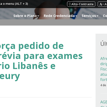
ra o menu (ALT + 3)
Alto-Contraste
A
+
Sobre o Plano
Rede Credenciada
Serviços
Co
rça pedido de
Úl
révia para exames
Afr
rio Libanês e
dir
Fis
leury
atu
for
4 de
AGE