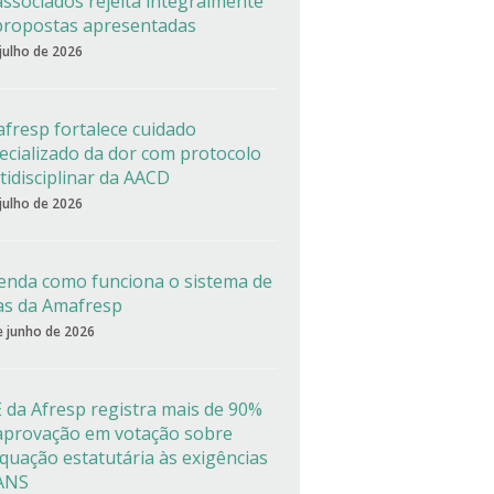
associados rejeita integralmente
propostas apresentadas
 julho de 2026
fresp fortalece cuidado
ecializado da dor com protocolo
tidisciplinar da AACD
 julho de 2026
enda como funciona o sistema de
as da Amafresp
e junho de 2026
 da Afresp registra mais de 90%
aprovação em votação sobre
quação estatutária às exigências
ANS