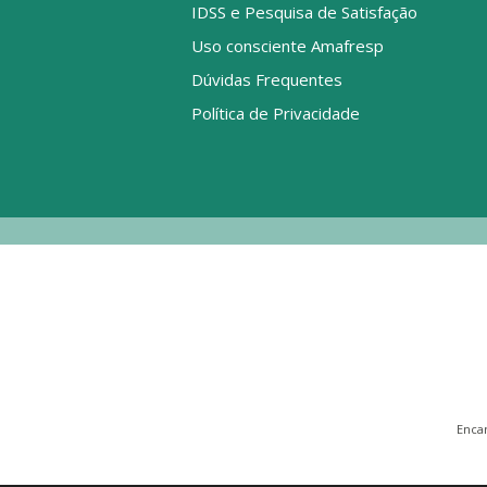
IDSS e Pesquisa de Satisfação
Uso consciente Amafresp
Dúvidas Frequentes
Política de Privacidade
Enca