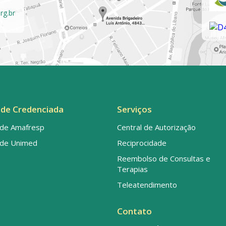
rg.br
de Credenciada
Serviços
de Amafresp
Central de Autorização
de Unimed
Reciprocidade
Reembolso de Consultas e
Terapias
Teleatendimento
Contato