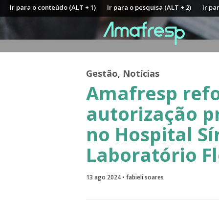
Ir para o conteúdo (ALT + 1)
Ir para o pesquisa (ALT + 2)
Ir pa
Gestão
,
Notícias
Amafresp refo
autorização p
no Hospital Sí
Laboratório F
13 ago 2024 • fabieli soares