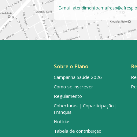
E-mail:
atendimentoamafresp@afresp.o
Sobre o Plano
Re
Campanha Saúde 2026
Re
Como se inscrever
Re
Regulamento
Coberturas | Coparticipação|
Franquia
Notícias
Tabela de contribuição