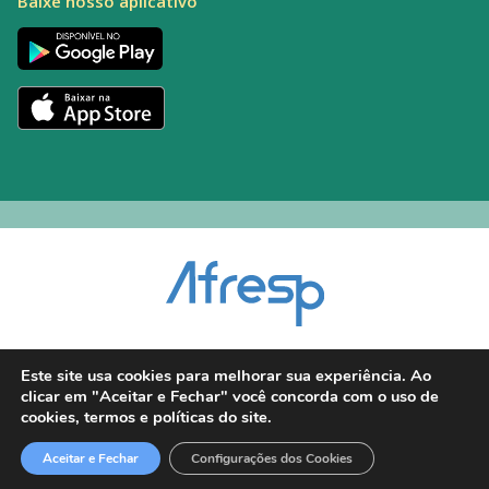
Baixe nosso aplicativo
Encarregado pelo Tratamento de Dados (DPO): Alexandre Palacio | E-mail:
Este site usa cookies para melhorar sua experiência. Ao
dpo@afresp.org.br
clicar em "Aceitar e Fechar" você concorda com o uso de
Diretor Técnico: Antonio Carlos Aparecido. CRM: 54.464
cookies, termos e políticas do site.
2026 © Todos os direitos reservados.
Aceitar e Fechar
Configurações dos Cookies